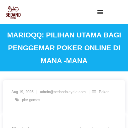
Skip
to
content
MARIOQQ: PILIHAN UTAMA BAGI
PENGGEMAR POKER ONLINE DI
MANA -MANA
Aug 19, 2025
admin@bedandbicycle.com
Poker
pkv games