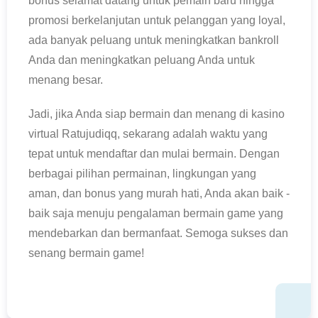
bonus selamat datang untuk pemain baru hingga
promosi berkelanjutan untuk pelanggan yang loyal,
ada banyak peluang untuk meningkatkan bankroll
Anda dan meningkatkan peluang Anda untuk
menang besar.
Jadi, jika Anda siap bermain dan menang di kasino
virtual Ratujudiqq, sekarang adalah waktu yang
tepat untuk mendaftar dan mulai bermain. Dengan
berbagai pilihan permainan, lingkungan yang
aman, dan bonus yang murah hati, Anda akan baik -
baik saja menuju pengalaman bermain game yang
mendebarkan dan bermanfaat. Semoga sukses dan
senang bermain game!