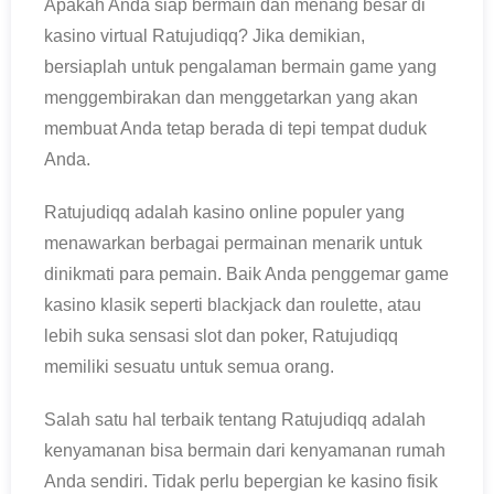
Apakah Anda siap bermain dan menang besar di
kasino virtual Ratujudiqq? Jika demikian,
bersiaplah untuk pengalaman bermain game yang
menggembirakan dan menggetarkan yang akan
membuat Anda tetap berada di tepi tempat duduk
Anda.
Ratujudiqq adalah kasino online populer yang
menawarkan berbagai permainan menarik untuk
dinikmati para pemain. Baik Anda penggemar game
kasino klasik seperti blackjack dan roulette, atau
lebih suka sensasi slot dan poker, Ratujudiqq
memiliki sesuatu untuk semua orang.
Salah satu hal terbaik tentang Ratujudiqq adalah
kenyamanan bisa bermain dari kenyamanan rumah
Anda sendiri. Tidak perlu bepergian ke kasino fisik