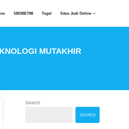
ino
SBOBET88
Togel
Situs Judi Online
KNOLOGI MUTAKHIR
Search
SEARCH