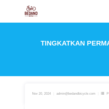
Skip
to
content
TINGKATKAN PERM
Nov 20, 2024
admin@bedandbicycle.com
P