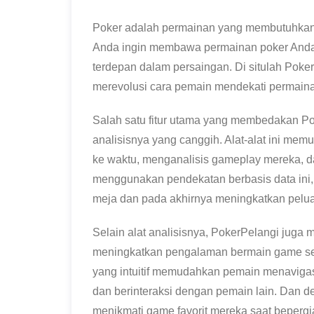
Poker adalah permainan yang membutuhkan ke
Anda ingin membawa permainan poker Anda k
terdepan dalam persaingan. Di situlah Poker
merevolusi cara pemain mendekati permainan, 
Salah satu fitur utama yang membedakan Poke
analisisnya yang canggih. Alat-alat ini me
ke waktu, menganalisis gameplay mereka, da
menggunakan pendekatan berbasis data ini,
meja dan pada akhirnya meningkatkan pelu
Selain alat analisisnya, PokerPelangi juga 
meningkatkan pengalaman bermain game sec
yang intuitif memudahkan pemain menaviga
dan berinteraksi dengan pemain lain. Dan de
menikmati game favorit mereka saat bepergia