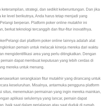
terampilan, strategi, dan sedikit keberuntungan. Dan jika
e level berikutnya, Anda harus tetap menjadi yang
Pelangi berperan. Platform poker online mutakhir ini
berkat teknologi tercanggih dan fitur-fitur inovatifnya.
rPelangi dari platform poker online lainnya adalah alat
mungkinkan pemain untuk melacak kinerja mereka dari waktu
n mengidentifikasi area yang perlu ditingkatkan. Dengan
 pemain dapat membuat keputusan yang lebih cerdas di
ang mereka untuk menang.
menawarkan serangkaian fitur mutakhir yang dirancang untuk
ara keseluruhan. Misalnya, antarmuka pengguna platform
si situs, menemukan permainan yang ingin mereka mainkan,
ngan aplikasi selulernya yang lancar, pemain dapat
n, baik saat dalam perjalanan atau saat duduk di rumah.