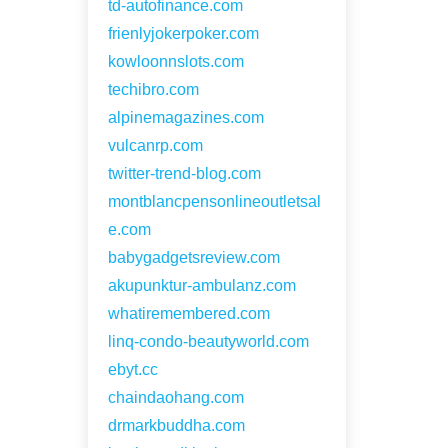
td-autofinance.com
frienlyjokerpoker.com
kowloonnslots.com
techibro.com
alpinemagazines.com
vulcanrp.com
twitter-trend-blog.com
montblancpensonlineoutletsal
e.com
babygadgetsreview.com
akupunktur-ambulanz.com
whatiremembered.com
linq-condo-beautyworld.com
ebyt.cc
chaindaohang.com
drmarkbuddha.com