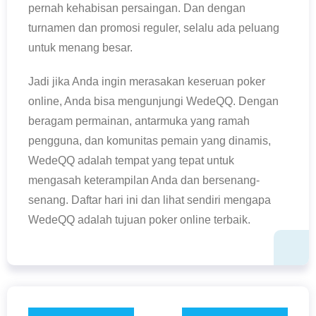
pernah kehabisan persaingan. Dan dengan
turnamen dan promosi reguler, selalu ada peluang
untuk menang besar.
Jadi jika Anda ingin merasakan keseruan poker
online, Anda bisa mengunjungi WedeQQ. Dengan
beragam permainan, antarmuka yang ramah
pengguna, dan komunitas pemain yang dinamis,
WedeQQ adalah tempat yang tepat untuk
mengasah keterampilan Anda dan bersenang-
senang. Daftar hari ini dan lihat sendiri mengapa
WedeQQ adalah tujuan poker online terbaik.