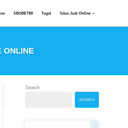
ino
SBOBET88
Togel
Situs Judi Online
 ONLINE
Search
SEARCH