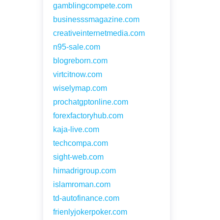
gamblingcompete.com
businesssmagazine.com
creativeinternetmedia.com
n95-sale.com
blogreborn.com
virtcitnow.com
wiselymap.com
prochatgptonline.com
forexfactoryhub.com
kaja-live.com
techcompa.com
sight-web.com
himadrigroup.com
islamroman.com
td-autofinance.com
frienlyjokerpoker.com