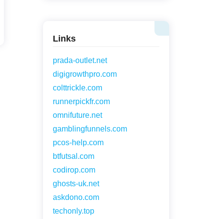
Links
prada-outlet.net
digigrowthpro.com
colttrickle.com
runnerpickfr.com
omnifuture.net
gamblingfunnels.com
pcos-help.com
btfutsal.com
codirop.com
ghosts-uk.net
askdono.com
techonly.top