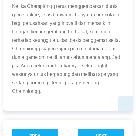
Ketika Championqq ​​terus menggemparkan dunia
game online, jelas bahwa ini hanyalah permulaan
bagi perusahaan yang inovatif dan menarik ini.
Dengan tim pengembang berbakat, komitmen
terhadap keunggulan, dan basis penggemar setia,
Championqq ​​siap menjadi pemain utama dalam
dunia game online di tahun-tahun mendatang. Jadi
jika Anda belum melakukannya, sekaranglah
waktunya untuk bergabung dan melihat apa yang
sedang booming. Temui para pemenang:
Championqq.