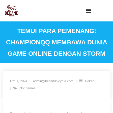
Skip
to
content
TEMUI PARA PEMENANG:
CHAMPIONQQ ​​MEMBAWA DUNIA
GAME ONLINE DENGAN STORM
Oct 1, 2024
admin@bedandbicycle.com
Poker
pkv games