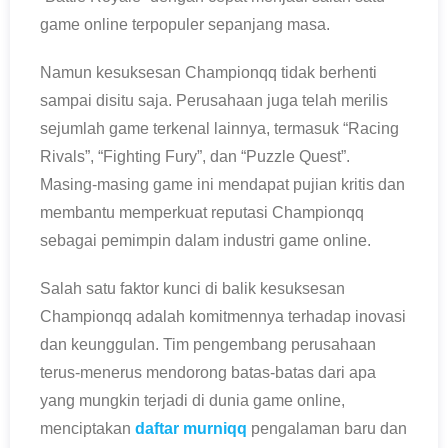
game online terpopuler sepanjang masa.
Namun kesuksesan Championqq ​​tidak berhenti
sampai disitu saja. Perusahaan juga telah merilis
sejumlah game terkenal lainnya, termasuk “Racing
Rivals”, “Fighting Fury”, dan “Puzzle Quest”.
Masing-masing game ini mendapat pujian kritis dan
membantu memperkuat reputasi Championqq ​​
sebagai pemimpin dalam industri game online.
Salah satu faktor kunci di balik kesuksesan
Championqq ​​adalah komitmennya terhadap inovasi
dan keunggulan. Tim pengembang perusahaan
terus-menerus mendorong batas-batas dari apa
yang mungkin terjadi di dunia game online,
menciptakan
daftar murniqq
pengalaman baru dan