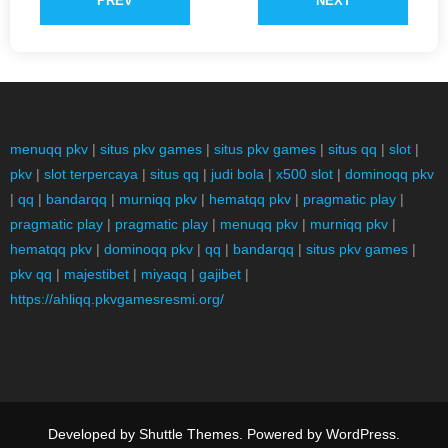
PREV
NEXT
menuqq pkv
|
situs pkv games
|
situs pkv games
|
situs qq
|
slot
|
pkv
|
slot terpercaya
|
situs qq
|
judi bola
|
x500 slot
|
dominoqq pkv
|
qq
|
bandarqq
|
murniqq pkv
|
hematqq pkv
|
pragmatic play
|
pragmatic play
|
pragmatic play
|
menuqq pkv
|
murniqq pkv
|
hematqq pkv
|
dominoqq pkv
|
qq
|
bandarqq
|
situs pkv games
|
pkv qq
|
majestibet
|
miyaqq
|
gajibet
|
https://ahliqq.pkvgamesresmi.org/
Developed by
Shuttle Themes
. Powered by
WordPress
.