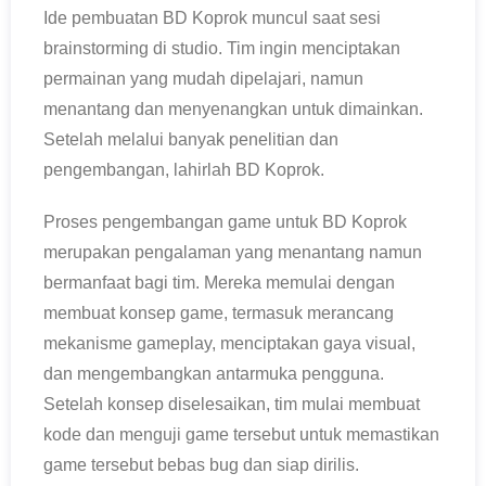
Ide pembuatan BD Koprok muncul saat sesi
brainstorming di studio. Tim ingin menciptakan
permainan yang mudah dipelajari, namun
menantang dan menyenangkan untuk dimainkan.
Setelah melalui banyak penelitian dan
pengembangan, lahirlah BD Koprok.
Proses pengembangan game untuk BD Koprok
merupakan pengalaman yang menantang namun
bermanfaat bagi tim. Mereka memulai dengan
membuat konsep game, termasuk merancang
mekanisme gameplay, menciptakan gaya visual,
dan mengembangkan antarmuka pengguna.
Setelah konsep diselesaikan, tim mulai membuat
kode dan menguji game tersebut untuk memastikan
game tersebut bebas bug dan siap dirilis.