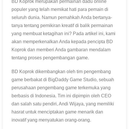
BD Koprok merupakan permainan dadu online
populer yang telah memikat hati para pemain di
seluruh dunia. Namun pernahkah Anda bertanya-
tanya tentang pemikiran kreatif di balik permainan
yang membuat ketagihan ini? Pada artikel ini, kami
akan memperkenalkan Anda kepada pencipta BD
Koprok dan memberi Anda gambaran mendalam
tentang proses pengembangan game.
BD Koprok dikembangkan oleh tim pengembang
game berbakat di BigDaddy Game Studio, sebuah
perusahaan pengembang game terkemuka yang
berbasis di Indonesia. Tim ini dipimpin oleh CEO
dan salah satu pendiri, Andi Wijaya, yang memiliki
hasrat untuk menciptakan game menarik dan
inovatif yang menyatukan orang-orang.