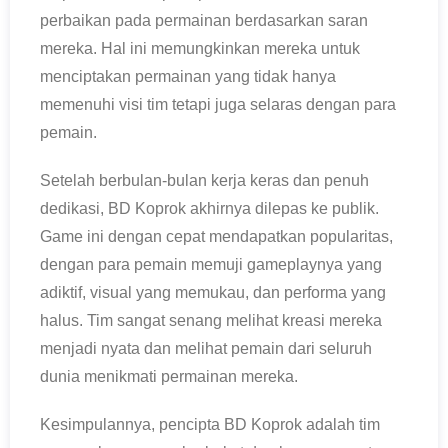
perbaikan pada permainan berdasarkan saran
mereka. Hal ini memungkinkan mereka untuk
menciptakan permainan yang tidak hanya
memenuhi visi tim tetapi juga selaras dengan para
pemain.
Setelah berbulan-bulan kerja keras dan penuh
dedikasi, BD Koprok akhirnya dilepas ke publik.
Game ini dengan cepat mendapatkan popularitas,
dengan para pemain memuji gameplaynya yang
adiktif, visual yang memukau, dan performa yang
halus. Tim sangat senang melihat kreasi mereka
menjadi nyata dan melihat pemain dari seluruh
dunia menikmati permainan mereka.
Kesimpulannya, pencipta BD Koprok adalah tim