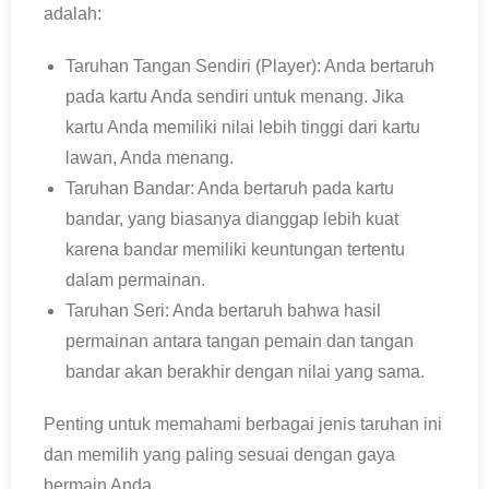
adalah:
Taruhan Tangan Sendiri (Player): Anda bertaruh
pada kartu Anda sendiri untuk menang. Jika
kartu Anda memiliki nilai lebih tinggi dari kartu
lawan, Anda menang.
Taruhan Bandar: Anda bertaruh pada kartu
bandar, yang biasanya dianggap lebih kuat
karena bandar memiliki keuntungan tertentu
dalam permainan.
Taruhan Seri: Anda bertaruh bahwa hasil
permainan antara tangan pemain dan tangan
bandar akan berakhir dengan nilai yang sama.
Penting untuk memahami berbagai jenis taruhan ini
dan memilih yang paling sesuai dengan gaya
bermain Anda.