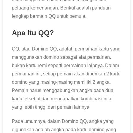
peluang kemenangan. Berikut adalah panduan
lengkap bermain QQ untuk pemula.
Apa Itu QQ?
QQ, atau Domino QQ, adalah permainan kartu yang
menggunakan domino sebagai alat permainan,
bukan kartu remi seperti permainan lainnya. Dalam
permainan ini, setiap pemain akan diberikan 2 kartu
domino yang masing-masing memiliki 2 angka.
Pemain harus menggabungkan angka pada dua
kartu tersebut dan mendapatkan kombinasi nilai
yang lebih tinggi dari pemain lainnya.
Pada umumnya, dalam Domino QQ, angka yang
digunakan adalah angka pada kartu domino yang