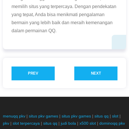
memilih situs yang terpercaya. Dengan pendekatan
yang tepat, Anda bisa menikmati pengalaman
bermain yang lebih baik dan meraih kemenangan
dalam permainan QQ.
PREV
NEXT
menuqq pkv
|
situs pkv games
|
situs pkv games
|
situs qq
|
slot
|
pkv
|
slot terpercaya
|
situs qq
|
judi bola
|
x500 slot
|
dominoqq pkv