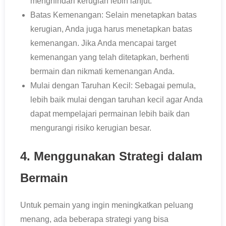
menghindari kerugian lebih lanjut.
Batas Kemenangan: Selain menetapkan batas
kerugian, Anda juga harus menetapkan batas
kemenangan. Jika Anda mencapai target
kemenangan yang telah ditetapkan, berhenti
bermain dan nikmati kemenangan Anda.
Mulai dengan Taruhan Kecil: Sebagai pemula,
lebih baik mulai dengan taruhan kecil agar Anda
dapat mempelajari permainan lebih baik dan
mengurangi risiko kerugian besar.
4. Menggunakan Strategi dalam
Bermain
Untuk pemain yang ingin meningkatkan peluang
menang, ada beberapa strategi yang bisa