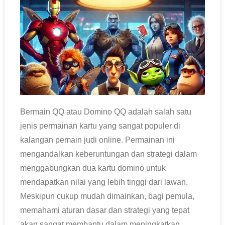
Bermain QQ atau Domino QQ adalah salah satu
jenis permainan kartu yang sangat populer di
kalangan pemain judi online. Permainan ini
mengandalkan keberuntungan dan strategi dalam
menggabungkan dua kartu domino untuk
mendapatkan nilai yang lebih tinggi dari lawan.
Meskipun cukup mudah dimainkan, bagi pemula,
memahami aturan dasar dan strategi yang tepat
akan sangat membantu dalam meningkatkan