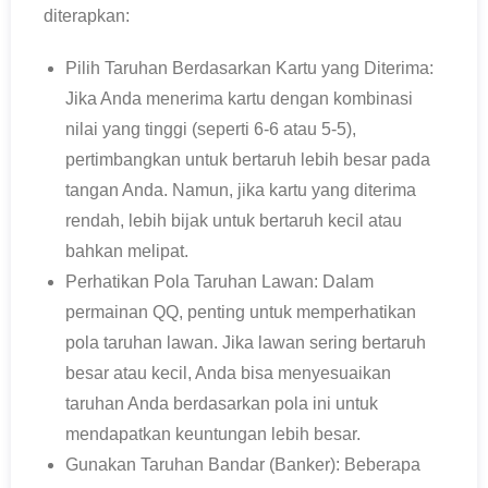
diterapkan:
Pilih Taruhan Berdasarkan Kartu yang Diterima:
Jika Anda menerima kartu dengan kombinasi
nilai yang tinggi (seperti 6-6 atau 5-5),
pertimbangkan untuk bertaruh lebih besar pada
tangan Anda. Namun, jika kartu yang diterima
rendah, lebih bijak untuk bertaruh kecil atau
bahkan melipat.
Perhatikan Pola Taruhan Lawan: Dalam
permainan QQ, penting untuk memperhatikan
pola taruhan lawan. Jika lawan sering bertaruh
besar atau kecil, Anda bisa menyesuaikan
taruhan Anda berdasarkan pola ini untuk
mendapatkan keuntungan lebih besar.
Gunakan Taruhan Bandar (Banker): Beberapa