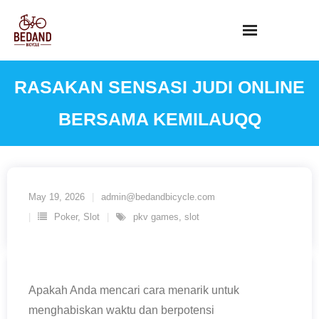
Skip
to
content
RASAKAN SENSASI JUDI ONLINE
BERSAMA KEMILAUQQ
May 19, 2026
admin@bedandbicycle.com
Poker
,
Slot
pkv games
,
slot
Apakah Anda mencari cara menarik untuk
menghabiskan waktu dan berpotensi