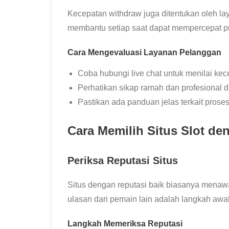
Kecepatan withdraw juga ditentukan oleh l
membantu setiap saat dapat mempercepat pr
Cara Mengevaluasi Layanan Pelanggan
Coba hubungi live chat untuk menilai ke
Perhatikan sikap ramah dan profesional d
Pastikan ada panduan jelas terkait prose
Cara Memilih Situs Slot de
Periksa Reputasi Situs
Situs dengan reputasi baik biasanya mena
ulasan dari pemain lain adalah langkah awal
Langkah Memeriksa Reputasi