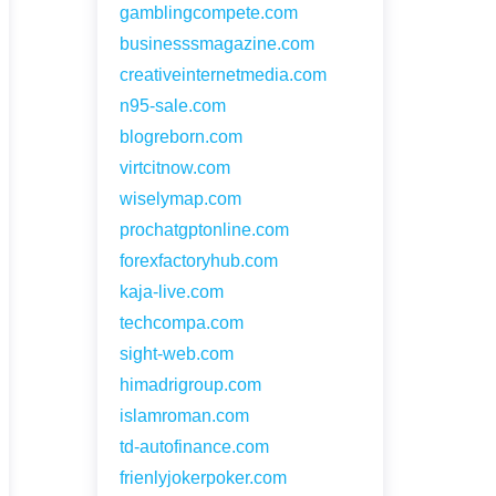
gamblingcompete.com
businesssmagazine.com
creativeinternetmedia.com
n95-sale.com
blogreborn.com
virtcitnow.com
wiselymap.com
prochatgptonline.com
forexfactoryhub.com
kaja-live.com
techcompa.com
sight-web.com
himadrigroup.com
islamroman.com
td-autofinance.com
frienlyjokerpoker.com