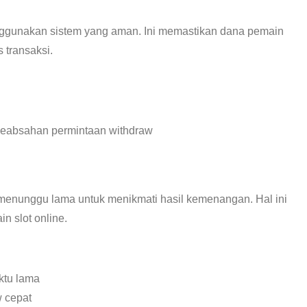
ggunakan sistem yang aman. Ini memastikan dana pemain
 transaksi.
keabsahan permintaan withdraw
 menunggu lama untuk menikmati hasil kemenangan. Hal ini
 slot online.
ktu lama
w cepat