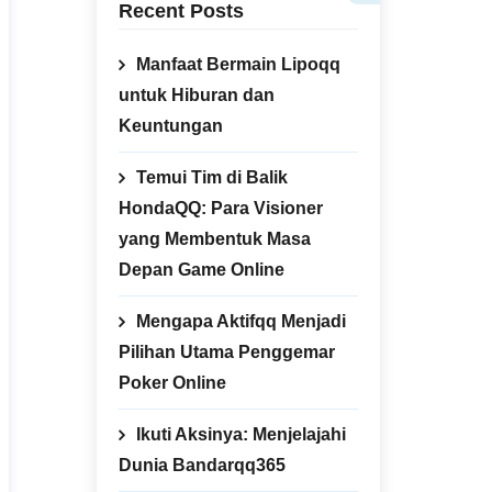
Recent Posts
Manfaat Bermain Lipoqq
untuk Hiburan dan
Keuntungan
Temui Tim di Balik
HondaQQ: Para Visioner
yang Membentuk Masa
Depan Game Online
Mengapa Aktifqq Menjadi
Pilihan Utama Penggemar
Poker Online
Ikuti Aksinya: Menjelajahi
Dunia Bandarqq365