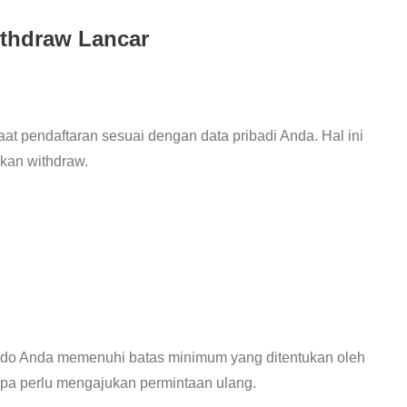
thdraw Lancar
at pendaftaran sesuai dengan data pribadi Anda. Hal ini
kan withdraw.
ldo Anda memenuhi batas minimum yang ditentukan oleh
npa perlu mengajukan permintaan ulang.