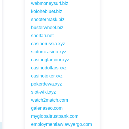
webmoneysurf.biz
kolohebluet.biz
shootermask.biz
busterwheel.biz
shelfari.net
casinorussia.xyz
slotumcasino.xyz
casinoglamour.xyz
casinodollars.xyz
casinojoker.xyz
pokerdewa.xyz
slot-wiki.xyz
watch2match.com
galenaseo.com
myglobaltrustbank.com
employmentlawlawyergo.com