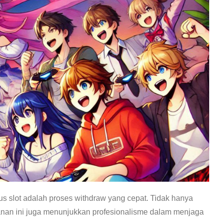
us slot adalah proses withdraw yang cepat. Tidak hanya
nan ini juga menunjukkan profesionalisme dalam menjaga