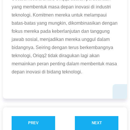
yang membentuk masa depan inovasi di industri
teknologi. Komitmen mereka untuk melampaui
batas-batas yang mungkin, dikombinasikan dengan
fokus mereka pada keberlanjutan dan tanggung
jawab sosial, menjadikan mereka unggul dalam
bidangnya. Seiring dengan terus berkembangnya
teknologi, Oriqq2 tidak diragukan lagi akan
memainkan peran penting dalam membentuk masa
depan inovasi di bidang teknologi.
PREV
NEXT