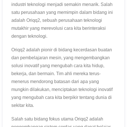
industri teknologi menjadi semakin menarik. Salah
satu perusahaan yang memimpin dalam bidang ini
adalah Oriqq2, sebuah perusahaan teknologi
mutakhir yang merevolusi cara kita berinteraksi
dengan teknologi.
Oriqq2 adalah pionir di bidang kecerdasan buatan
dan pembelajaran mesin, yang mengembangkan
solusi inovatif yang mengubah cara kita hidup,
bekerja, dan bermain. Tim ahli mereka terus-
menerus mendorong batasan dari apa yang
mungkin dilakukan, menciptakan teknologi inovatif
yang mengubah cara kita berpikir tentang dunia di
sekitar kita.
Salah satu bidang fokus utama Oriqq2 adalah
pengembangan sistem cerdas yang dapat belajar