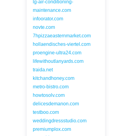
lg-air-conditioning-
maintenance.com
infoorator.com
novte.com
7hpizzaeasternmarket.com
hollaendisches-viertel.com
proengine-ultra24.com
lifewithoutlanyards.com
traida.net
kitchandhoney.com
metro-bistro.com
howtosolv.com
delicesdemanon.com
testboo.com
weddingdressstudio.com
premiumplox.com