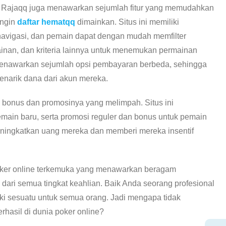
, Rajaqq juga menawarkan sejumlah fitur yang memudahkan
ingin
daftar hematqq
dimainkan. Situs ini memiliki
vigasi, dan pemain dapat dengan mudah memfilter
inan, dan kriteria lainnya untuk menemukan permainan
enawarkan sejumlah opsi pembayaran berbeda, sehingga
narik dana dari akun mereka.
h bonus dan promosinya yang melimpah. Situs ini
ain baru, serta promosi reguler dan bonus untuk pemain
ningkatkan uang mereka dan memberi mereka insentif
poker online terkemuka yang menawarkan beragam
 dari semua tingkat keahlian. Baik Anda seorang profesional
i sesuatu untuk semua orang. Jadi mengapa tidak
hasil di dunia poker online?