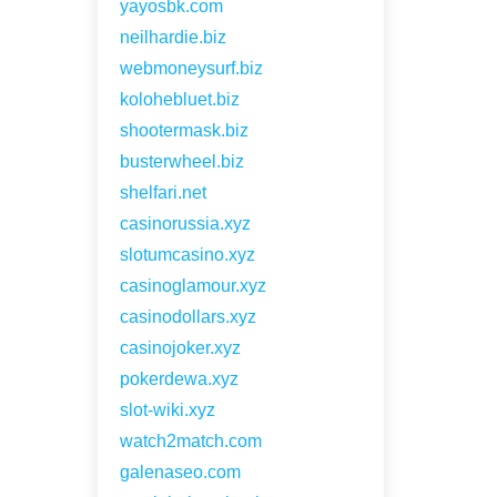
yayosbk.com
neilhardie.biz
webmoneysurf.biz
kolohebluet.biz
shootermask.biz
busterwheel.biz
shelfari.net
casinorussia.xyz
slotumcasino.xyz
casinoglamour.xyz
casinodollars.xyz
casinojoker.xyz
pokerdewa.xyz
slot-wiki.xyz
watch2match.com
galenaseo.com