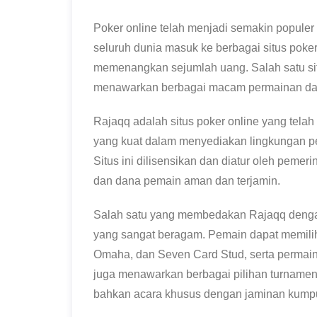
Poker online telah menjadi semakin populer
seluruh dunia masuk ke berbagai situs pok
memenangkan sejumlah uang. Salah satu sit
menawarkan berbagai macam permainan dan 
Rajaqq adalah situs poker online yang tel
yang kuat dalam menyediakan lingkungan p
Situs ini dilisensikan dan diatur oleh pem
dan dana pemain aman dan terjamin.
Salah satu yang membedakan Rajaqq dengan 
yang sangat beragam. Pemain dapat memilih 
Omaha, dan Seven Card Stud, serta permain
juga menawarkan berbagai pilihan turnamen,
bahkan acara khusus dengan jaminan kumpu