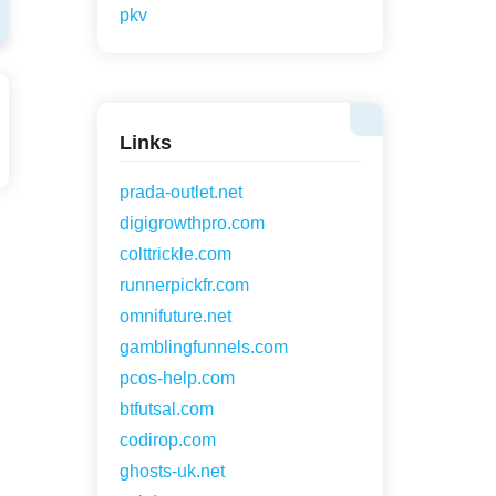
pkv
Links
prada-outlet.net
digigrowthpro.com
colttrickle.com
runnerpickfr.com
omnifuture.net
gamblingfunnels.com
pcos-help.com
btfutsal.com
codirop.com
ghosts-uk.net