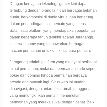
Dengan kemajuan teknologi, gamer kini dapat
terhubung dengan orang lain dari berbagai belahan
dunia, berkompetisi di dunia virtual dan bertarung
dalam pertandingan multipemain yang intens.
Salah satu platform yang mendapatkan popularitas
dalam beberapa tahun terakhir adalah Juraganqq,
situs web game yang menawarkan berbagai
macam permainan untuk dinikmati para pemain.
Juraganqq adalah platform yang melayani berbagai
minat permainan, mulai dari permainan kartu seperti
poker dan domino hingga permainan bergaya
arcade dan banyak lagi. Situs web ini mudah
dinavigasi, dengan antarmuka ramah pengguna
yang memungkinkan pemain menemukan
permainan yang mereka sukai dengan cepat. Baik