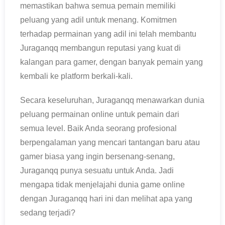
memastikan bahwa semua pemain memiliki
peluang yang adil untuk menang. Komitmen
terhadap permainan yang adil ini telah membantu
Juraganqq membangun reputasi yang kuat di
kalangan para gamer, dengan banyak pemain yang
kembali ke platform berkali-kali.
Secara keseluruhan, Juraganqq menawarkan dunia
peluang permainan online untuk pemain dari
semua level. Baik Anda seorang profesional
berpengalaman yang mencari tantangan baru atau
gamer biasa yang ingin bersenang-senang,
Juraganqq punya sesuatu untuk Anda. Jadi
mengapa tidak menjelajahi dunia game online
dengan Juraganqq hari ini dan melihat apa yang
sedang terjadi?