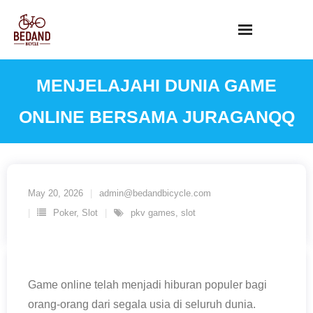
Skip
to
content
MENJELAJAHI DUNIA GAME
ONLINE BERSAMA JURAGANQQ
May 20, 2026
admin@bedandbicycle.com
Poker
,
Slot
pkv games
,
slot
Game online telah menjadi hiburan populer bagi
orang-orang dari segala usia di seluruh dunia.