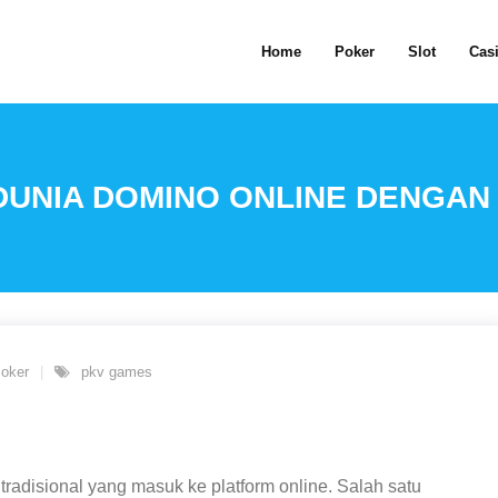
Home
Poker
Slot
Cas
DUNIA DOMINO ONLINE DENGAN
oker
pkv games
 tradisional yang masuk ke platform online. Salah satu