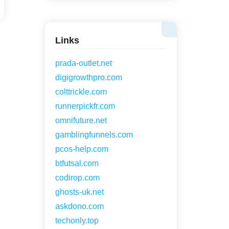
Links
prada-outlet.net
digigrowthpro.com
colttrickle.com
runnerpickfr.com
omnifuture.net
gamblingfunnels.com
pcos-help.com
btfutsal.com
codirop.com
ghosts-uk.net
askdono.com
techonly.top