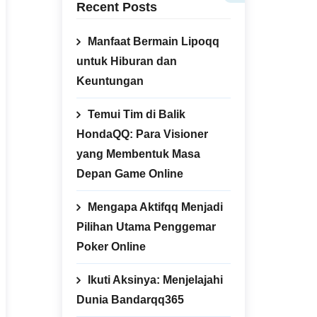
Recent Posts
Manfaat Bermain Lipoqq
untuk Hiburan dan
Keuntungan
Temui Tim di Balik
HondaQQ: Para Visioner
yang Membentuk Masa
Depan Game Online
Mengapa Aktifqq Menjadi
Pilihan Utama Penggemar
Poker Online
Ikuti Aksinya: Menjelajahi
Dunia Bandarqq365