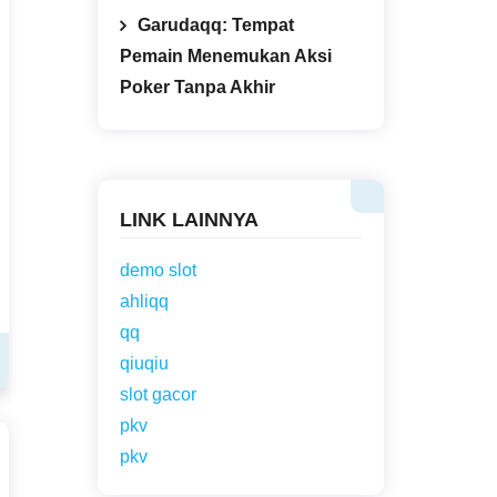
Garudaqq: Tempat
Pemain Menemukan Aksi
Poker Tanpa Akhir
LINK LAINNYA
demo slot
ahliqq
qq
qiuqiu
slot gacor
pkv
pkv