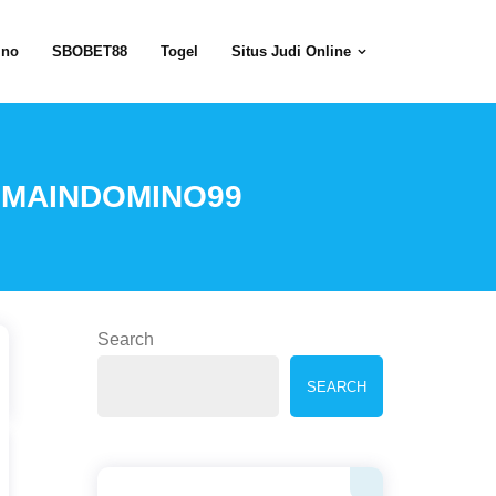
ino
SBOBET88
Togel
Situs Judi Online
 MAINDOMINO99
Search
SEARCH