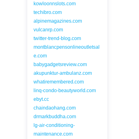
kowloonnslots.com
techibro.com
alpinemagazines.com
vulcanrp.com
twitter-trend-blog.com
montblancpensonlineoutletsal
e.com
babygadgetsreview.com
akupunktur-ambulanz.com
whatiremembered.com
linq-condo-beautyworld.com
ebyt.cc
chaindaohang.com
drmarkbuddha.com
lg-air-conditioning-
maintenance.com