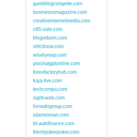
gamblingcompete.com
businesssmagazine.com
creativeinternetmedia.com
n95-sale.com
blogreborn.com
virtcitnow.com
wiselymap.com
prochatgptonline.com
forexfactoryhub.com
kaja-live.com
techcompa.com
sight-web.com
himadrigroup.com
islamroman.com
td-autofinance.com
frienlyjokerpoker.com