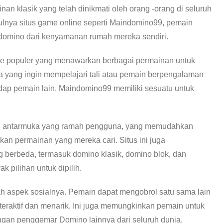
nan klasik yang telah dinikmati oleh orang -orang di seluruh
lnya situs game online seperti Maindomino99, pemain
domino dari kenyamanan rumah mereka sendiri.
ne populer yang menawarkan berbagai permainan untuk
a yang ingin mempelajari tali atau pemain berpengalaman
dap pemain lain, Maindomino99 memiliki sesuatu untuk
lah antarmuka yang ramah pengguna, yang memudahkan
an permainan yang mereka cari. Situs ini juga
berbeda, termasuk domino klasik, domino blok, dan
pilihan untuk dipilih.
ah aspek sosialnya. Pemain dapat mengobrol satu sama lain
eraktif dan menarik. Ini juga memungkinkan pemain untuk
gan penggemar Domino lainnya dari seluruh dunia.