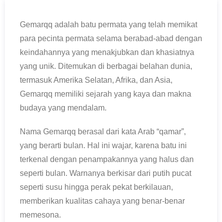
Gemarqq adalah batu permata yang telah memikat
para pecinta permata selama berabad-abad dengan
keindahannya yang menakjubkan dan khasiatnya
yang unik. Ditemukan di berbagai belahan dunia,
termasuk Amerika Selatan, Afrika, dan Asia,
Gemarqq memiliki sejarah yang kaya dan makna
budaya yang mendalam.
Nama Gemarqq berasal dari kata Arab “qamar”,
yang berarti bulan. Hal ini wajar, karena batu ini
terkenal dengan penampakannya yang halus dan
seperti bulan. Warnanya berkisar dari putih pucat
seperti susu hingga perak pekat berkilauan,
memberikan kualitas cahaya yang benar-benar
memesona.