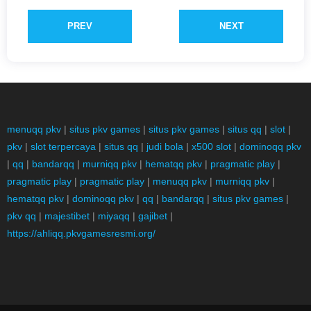
PREV
NEXT
menuqq pkv
|
situs pkv games
|
situs pkv games
|
situs qq
|
slot
|
pkv
|
slot terpercaya
|
situs qq
|
judi bola
|
x500 slot
|
dominoqq pkv
|
qq
|
bandarqq
|
murniqq pkv
|
hematqq pkv
|
pragmatic play
|
pragmatic play
|
pragmatic play
|
menuqq pkv
|
murniqq pkv
|
hematqq pkv
|
dominoqq pkv
|
qq
|
bandarqq
|
situs pkv games
|
pkv qq
|
majestibet
|
miyaqq
|
gajibet
|
https://ahliqq.pkvgamesresmi.org/