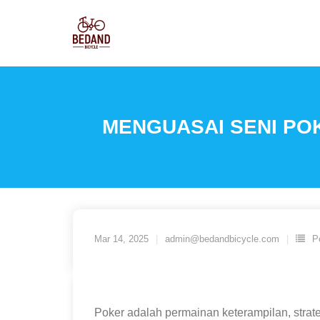
Skip
to
content
MENGUASAI SENI PO
Mar 14, 2025
admin@bedandbicycle.com
P
Poker adalah permainan keterampilan, stra