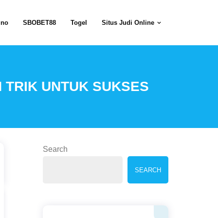
ino
SBOBET88
Togel
Situs Judi Online
 TRIK UNTUK SUKSES
Search
SEARCH