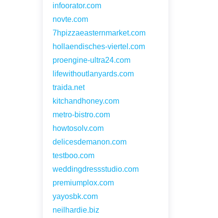
infoorator.com
novte.com
7hpizzaeasternmarket.com
hollaendisches-viertel.com
proengine-ultra24.com
lifewithoutlanyards.com
traida.net
kitchandhoney.com
metro-bistro.com
howtosolv.com
delicesdemanon.com
testboo.com
weddingdressstudio.com
premiumplox.com
yayosbk.com
neilhardie.biz