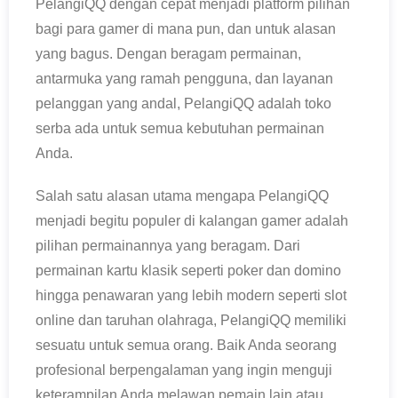
PelangiQQ dengan cepat menjadi platform pilihan
bagi para gamer di mana pun, dan untuk alasan
yang bagus. Dengan beragam permainan,
antarmuka yang ramah pengguna, dan layanan
pelanggan yang andal, PelangiQQ adalah toko
serba ada untuk semua kebutuhan permainan
Anda.
Salah satu alasan utama mengapa PelangiQQ
menjadi begitu populer di kalangan gamer adalah
pilihan permainannya yang beragam. Dari
permainan kartu klasik seperti poker dan domino
hingga penawaran yang lebih modern seperti slot
online dan taruhan olahraga, PelangiQQ memiliki
sesuatu untuk semua orang. Baik Anda seorang
profesional berpengalaman yang ingin menguji
keterampilan Anda melawan pemain lain atau