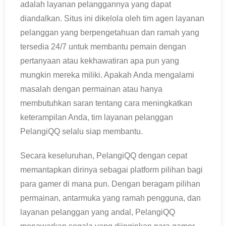
adalah layanan pelanggannya yang dapat
diandalkan. Situs ini dikelola oleh tim agen layanan
pelanggan yang berpengetahuan dan ramah yang
tersedia 24/7 untuk membantu pemain dengan
pertanyaan atau kekhawatiran apa pun yang
mungkin mereka miliki. Apakah Anda mengalami
masalah dengan permainan atau hanya
membutuhkan saran tentang cara meningkatkan
keterampilan Anda, tim layanan pelanggan
PelangiQQ selalu siap membantu.
Secara keseluruhan, PelangiQQ dengan cepat
memantapkan dirinya sebagai platform pilihan bagi
para gamer di mana pun. Dengan beragam pilihan
permainan, antarmuka yang ramah pengguna, dan
layanan pelanggan yang andal, PelangiQQ