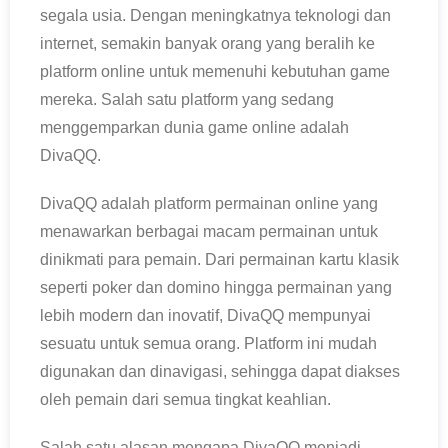
segala usia. Dengan meningkatnya teknologi dan
internet, semakin banyak orang yang beralih ke
platform online untuk memenuhi kebutuhan game
mereka. Salah satu platform yang sedang
menggemparkan dunia game online adalah
DivaQQ.
DivaQQ adalah platform permainan online yang
menawarkan berbagai macam permainan untuk
dinikmati para pemain. Dari permainan kartu klasik
seperti poker dan domino hingga permainan yang
lebih modern dan inovatif, DivaQQ mempunyai
sesuatu untuk semua orang. Platform ini mudah
digunakan dan dinavigasi, sehingga dapat diakses
oleh pemain dari semua tingkat keahlian.
Salah satu alasan mengapa DivaQQ menjadi