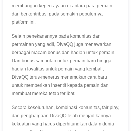
membangun kepercayaan di antara para pemain
dan berkontribusi pada semakin populernya
platform ini.
Selain penekanannya pada komunitas dan
permainan yang adil, DivaQQ juga menawarkan
berbagai macam bonus dan hadiah untuk pemain.
Dari bonus sambutan untuk pemain baru hingga
hadiah loyalitas untuk pemain yang kembali,
DivaQQ terus-menerus menemukan cara baru
untuk memberikan insentif kepada pemain dan
membuat mereka tetap terlibat.
Secara keseluruhan, kombinasi komunitas, fair play,
dan penghargaan DivaQQ telah menjadikannya
kekuatan yang harus diperhitungkan dalam dunia