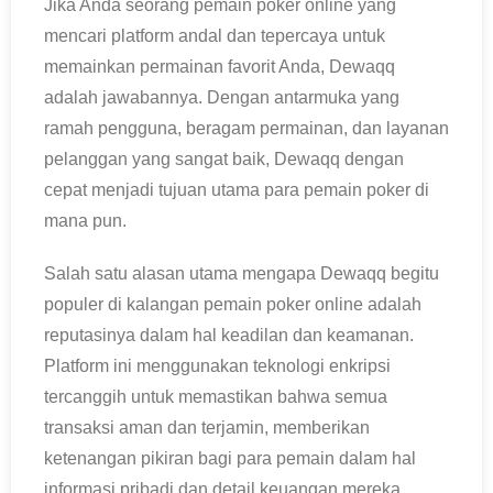
Jika Anda seorang pemain poker online yang
mencari platform andal dan tepercaya untuk
memainkan permainan favorit Anda, Dewaqq
adalah jawabannya. Dengan antarmuka yang
ramah pengguna, beragam permainan, dan layanan
pelanggan yang sangat baik, Dewaqq dengan
cepat menjadi tujuan utama para pemain poker di
mana pun.
Salah satu alasan utama mengapa Dewaqq begitu
populer di kalangan pemain poker online adalah
reputasinya dalam hal keadilan dan keamanan.
Platform ini menggunakan teknologi enkripsi
tercanggih untuk memastikan bahwa semua
transaksi aman dan terjamin, memberikan
ketenangan pikiran bagi para pemain dalam hal
informasi pribadi dan detail keuangan mereka.