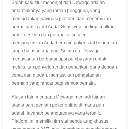
Salah satu fitur menonjol dari Dewaqq adalah
antarmukanya yang ramah pengguna, yang
memudahkan navigasi platform dan menemukan
permainan favorit Anda. Situs web ini dioptimalkan
untuk desktop dan perangkat seluler,
memungkinkan Anda bermain poker saat bepergian
tanpa batasan apa pun. Selain itu, Dewaqq
menawarkan berbagai opsi pembayaran untuk
melakukan penyetoran dan penarikan dana dengan
cepat dan mudah, memastikan pengalaman
bermain yang lancar bagi semua pemain.
Alasan lain mengapa Dewaqq menjadi tujuan
utama para pemain poker online di mana pun
adalah layanan pelanggannya yang terbaik.
Platform ini memiliki tim staf pendukung khusus