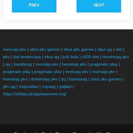
PREV
NEXT
menuqq pkv
|
situs pkv games
|
situs pkv games
|
situs qq
|
slot
|
pkv
|
slot terpercaya
|
situs qq
|
judi bola
|
x500 slot
|
dominoqq pkv
|
qq
|
bandarqq
|
murniqq pkv
|
hematqq pkv
|
pragmatic play
|
pragmatic play
|
pragmatic play
|
menuqq pkv
|
murniqq pkv
|
hematqq pkv
|
dominoqq pkv
|
qq
|
bandarqq
|
situs pkv games
|
pkv qq
|
majestibet
|
miyaqq
|
gajibet
|
https://ahliqq.pkvgamesresmi.org/