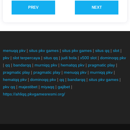
PREV
NEXT
menuqq pkv
|
situs pkv games
|
situs pkv games
|
situs qq
|
slot
|
pkv
|
slot terpercaya
|
situs qq
|
judi bola
|
x500 slot
|
dominoqq pkv
|
qq
|
bandarqq
|
murniqq pkv
|
hematqq pkv
|
pragmatic play
|
pragmatic play
|
pragmatic play
|
menuqq pkv
|
murniqq pkv
|
hematqq pkv
|
dominoqq pkv
|
qq
|
bandarqq
|
situs pkv games
|
pkv qq
|
majestibet
|
miyaqq
|
gajibet
|
https://ahliqq.pkvgamesresmi.org/