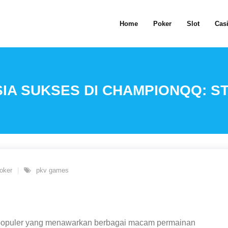
Home
Poker
Slot
Cas
A SUKSES DI CHAMPIONQQ: ST
oker
pkv games
populer yang menawarkan berbagai macam permainan