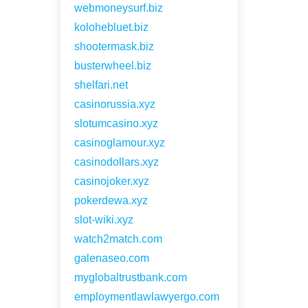
webmoneysurf.biz
kolohebluet.biz
shootermask.biz
busterwheel.biz
shelfari.net
casinorussia.xyz
slotumcasino.xyz
casinoglamour.xyz
casinodollars.xyz
casinojoker.xyz
pokerdewa.xyz
slot-wiki.xyz
watch2match.com
galenaseo.com
myglobaltrustbank.com
employmentlawlawyergo.com