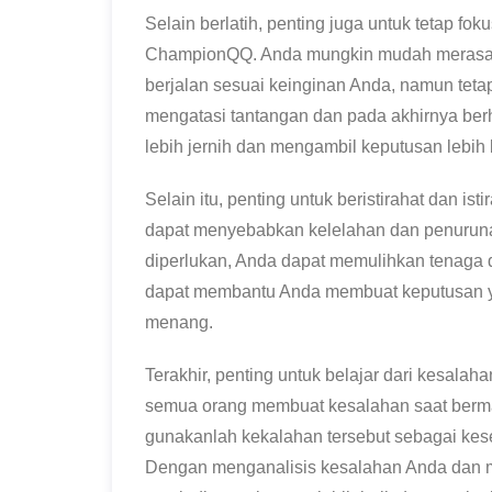
Selain berlatih, penting juga untuk tetap fo
ChampionQQ. Anda mungkin mudah merasa fru
berjalan sesuai keinginan Anda, namun teta
mengatasi tantangan dan pada akhirnya berha
lebih jernih dan mengambil keputusan lebih 
Selain itu, penting untuk beristirahat dan is
dapat menyebabkan kelelahan dan penurunan 
diperlukan, Anda dapat memulihkan tenaga d
dapat membantu Anda membuat keputusan ya
menang.
Terakhir, penting untuk belajar dari kesala
semua orang membuat kesalahan saat bermai
gunakanlah kekalahan tersebut sebagai ke
Dengan menganalisis kesalahan Anda dan men