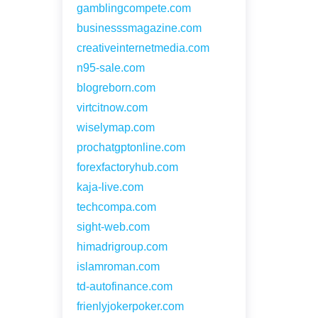
gamblingcompete.com
businesssmagazine.com
creativeinternetmedia.com
n95-sale.com
blogreborn.com
virtcitnow.com
wiselymap.com
prochatgptonline.com
forexfactoryhub.com
kaja-live.com
techcompa.com
sight-web.com
himadrigroup.com
islamroman.com
td-autofinance.com
frienlyjokerpoker.com