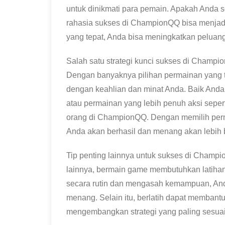
untuk dinikmati para pemain. Apakah Anda
rahasia sukses di ChampionQQ bisa menjadi
yang tepat, Anda bisa meningkatkan peluan
Salah satu strategi kunci sukses di Champi
Dengan banyaknya pilihan permainan yang 
dengan keahlian dan minat Anda. Baik Anda 
atau permainan yang lebih penuh aksi sepe
orang di ChampionQQ. Dengan memilih perm
Anda akan berhasil dan menang akan lebih 
Tip penting lainnya untuk sukses di Champio
lainnya, bermain game membutuhkan latiha
secara rutin dan mengasah kemampuan, And
menang. Selain itu, berlatih dapat membant
mengembangkan strategi yang paling sesuai