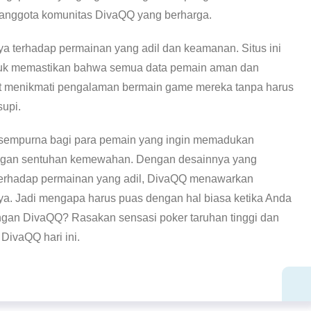
anggota komunitas DivaQQ yang berharga.
a terhadap permainan yang adil dan keamanan. Situs ini
ntuk memastikan bahwa semua data pemain aman dan
apat menikmati pengalaman bermain game mereka tanpa harus
supi.
 sempurna bagi para pemain yang ingin memadukan
engan sentuhan kemewahan. Dengan desainnya yang
n terhadap permainan yang adil, DivaQQ menawarkan
a. Jadi mengapa harus puas dengan hal biasa ketika Anda
an DivaQQ? Rasakan sensasi poker taruhan tinggi dan
 DivaQQ hari ini.