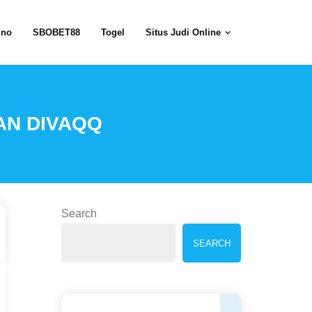
ino
SBOBET88
Togel
Situs Judi Online
AN DIVAQQ
Search
SEARCH