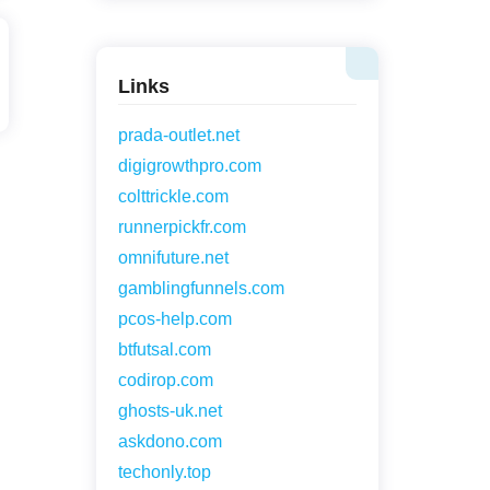
Links
prada-outlet.net
digigrowthpro.com
colttrickle.com
runnerpickfr.com
omnifuture.net
gamblingfunnels.com
pcos-help.com
btfutsal.com
codirop.com
ghosts-uk.net
askdono.com
techonly.top