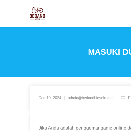
Skip
to
content
MASUKI D
Dec 10, 2024
admin@bedandbicycle.com
P
Jika Anda adalah penggemar game online da