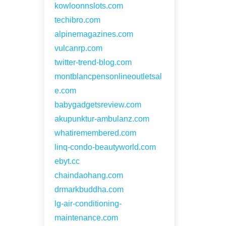
kowloonnslots.com
techibro.com
alpinemagazines.com
vulcanrp.com
twitter-trend-blog.com
montblancpensonlineoutletsal
e.com
babygadgetsreview.com
akupunktur-ambulanz.com
whatiremembered.com
linq-condo-beautyworld.com
ebyt.cc
chaindaohang.com
drmarkbuddha.com
lg-air-conditioning-
maintenance.com