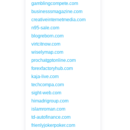
gamblingcompete.com
businesssmagazine.com
creativeinternetmedia.com
n95-sale.com
blogreborn.com
virtcitnow.com
wiselymap.com
prochatgptonline.com
forexfactoryhub.com
kaja-live.com
techcompa.com
sight-web.com
himadrigroup.com
islamroman.com
td-autofinance.com
frienlyjokerpoker.com