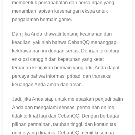
membentuk persahabatan dan persaingan yang
menambah lapisan kesenangan ekstra untuk
pengalaman bermain game.
Dan jika Anda khawatir tentang keamanan dan
keadilan, yakinlah bahwa CebanQQ menanggapi
kekhawatiran ini dengan serius. Dengan teknologi
enkripsi canggih dan kepatuhan yang ketat
terhadap kebijakan bermain yang adil, Anda dapat
percaya bahwa informasi pribadi dan transaksi
keuangan Anda aman dan aman.
Jadi, jika Anda siap untuk melepaskan penjudi batin
Anda dan mengalami sensasi permainan online,
tidak terlihat lagi dari CebanQQ. Dengan berbagai
pilihan permainan, taruhan tinggi, dan komunitas
online yang dinamis, CebanQQ memiliki semua