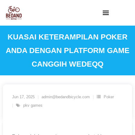
Skip
to
content
KUASAI KETERAMPILAN POKER
ANDA DENGAN PLATFORM GAME
CANGGIH WEDEQQ
Jun 17, 2025
admin@bedandbicycle.com
Poker
pkv games