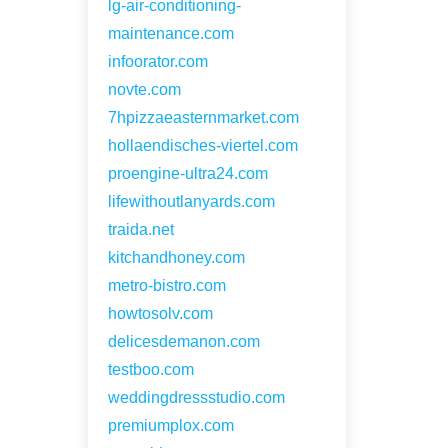
lg-air-conditioning-
maintenance.com
infoorator.com
novte.com
7hpizzaeasternmarket.com
hollaendisches-viertel.com
proengine-ultra24.com
lifewithoutlanyards.com
traida.net
kitchandhoney.com
metro-bistro.com
howtosolv.com
delicesdemanon.com
testboo.com
weddingdressstudio.com
premiumplox.com