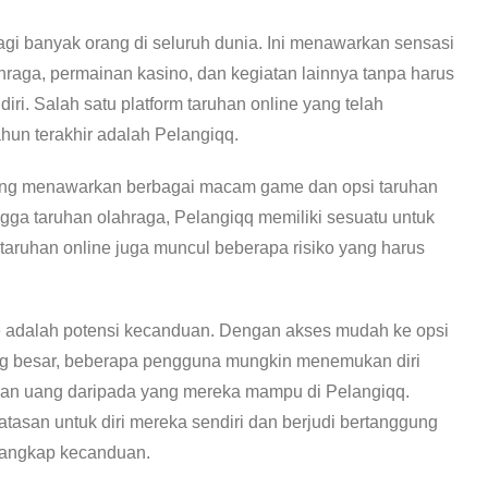
agi banyak orang di seluruh dunia. Ini menawarkan sensasi
raga, permainan kasino, dan kegiatan lainnya tanpa harus
. Salah satu platform taruhan online yang telah
hun terakhir adalah Pelangiqq.
 yang menawarkan berbagai macam game dan opsi taruhan
gga taruhan olahraga, Pelangiqq memiliki sesuatu untuk
ruhan online juga muncul beberapa risiko yang harus
line adalah potensi kecanduan. Dengan akses mudah ke opsi
ng besar, beberapa pengguna mungkin menemukan diri
an uang daripada yang mereka mampu di Pelangiqq.
asan untuk diri mereka sendiri dan berjudi bertanggung
rangkap kecanduan.