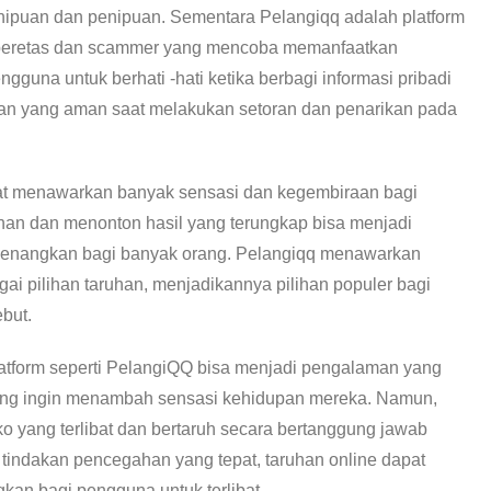
penipuan dan penipuan. Sementara Pelangiqq adalah platform
ko peretas dan scammer yang mencoba memanfaatkan
gguna untuk berhati -hati ketika berbagi informasi pribadi
 yang aman saat melakukan setoran dan penarikan pada
dapat menawarkan banyak sensasi dan kegembiraan bagi
n dan menonton hasil yang terungkap bisa menjadi
nangkan bagi banyak orang. Pelangiqq menawarkan
i pilihan taruhan, menjadikannya pilihan populer bagi
ebut.
latform seperti PelangiQQ bisa menjadi pengalaman yang
ng ingin menambah sensasi kehidupan mereka. Namun,
ko yang terlibat dan bertaruh secara bertanggung jawab
tindakan pencegahan yang tepat, taruhan online dapat
kan bagi pengguna untuk terlibat.