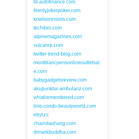
td-autofinance.com
frienlyjokerpoker.com
kowloonnslots.com
techibro.com
alpinemagazines.com
vulcanrp.com
twitter-trend-blog.com
montblancpensonlineoutletsal
e.com
babygadgetsreview.com
akupunktur-ambulanz.com
whatiremembered.com
linq-condo-beautyworld.com
ebyt.cc
chaindaohang.com
drmarkbuddha.com