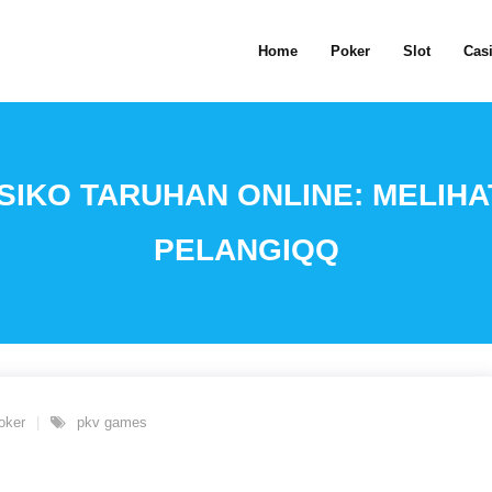
Home
Poker
Slot
Cas
IKO TARUHAN ONLINE: MELIHA
PELANGIQQ
oker
pkv games