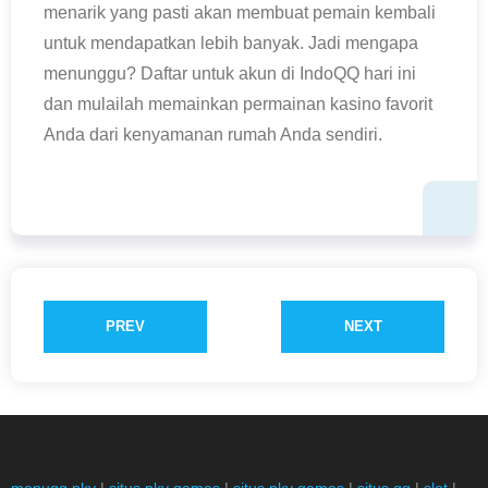
menarik yang pasti akan membuat pemain kembali
untuk mendapatkan lebih banyak. Jadi mengapa
menunggu? Daftar untuk akun di IndoQQ hari ini
dan mulailah memainkan permainan kasino favorit
Anda dari kenyamanan rumah Anda sendiri.
PREV
NEXT