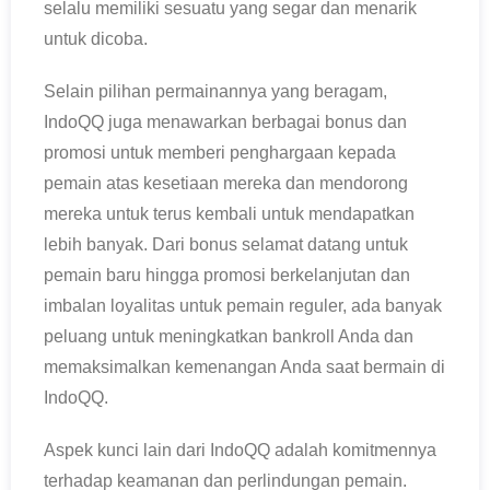
selalu memiliki sesuatu yang segar dan menarik
untuk dicoba.
Selain pilihan permainannya yang beragam,
IndoQQ juga menawarkan berbagai bonus dan
promosi untuk memberi penghargaan kepada
pemain atas kesetiaan mereka dan mendorong
mereka untuk terus kembali untuk mendapatkan
lebih banyak. Dari bonus selamat datang untuk
pemain baru hingga promosi berkelanjutan dan
imbalan loyalitas untuk pemain reguler, ada banyak
peluang untuk meningkatkan bankroll Anda dan
memaksimalkan kemenangan Anda saat bermain di
IndoQQ.
Aspek kunci lain dari IndoQQ adalah komitmennya
terhadap keamanan dan perlindungan pemain.