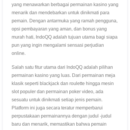
yang menawarkan berbagai permainan kasino yang
menarik dan mendebarkan untuk dinikmati para
pemain. Dengan antarmuka yang ramah pengguna,
opsi pembayaran yang aman, dan bonus yang
murah hati, IndoQQ adalah tujuan utama bagi siapa
pun yang ingin mengalami sensasi perjudian
online.
Salah satu fitur utama dari IndoQQ adalah pilihan
permainan kasino yang luas. Dari permainan meja
klasik seperti blackjack dan roulette hingga mesin
slot populer dan permainan poker video, ada
sesuatu untuk dinikmati setiap jenis pemain.
Platform ini juga secara teratur memperbarui
perpustakaan permainannya dengan judul -judul
baru dan menarik, memastikan bahwa pemain