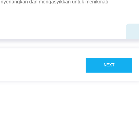
nyenangkan dan mengasyikkan untuk menikmati
NEXT