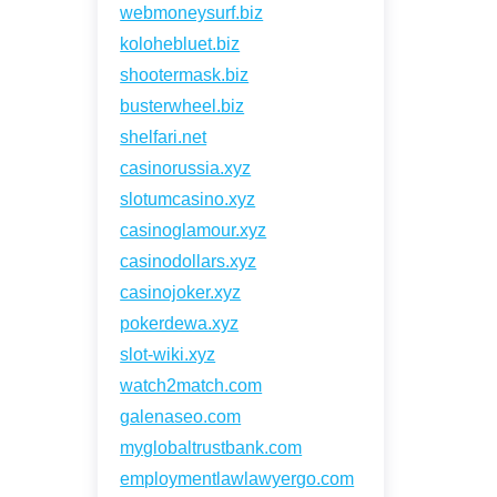
webmoneysurf.biz
kolohebluet.biz
shootermask.biz
busterwheel.biz
shelfari.net
casinorussia.xyz
slotumcasino.xyz
casinoglamour.xyz
casinodollars.xyz
casinojoker.xyz
pokerdewa.xyz
slot-wiki.xyz
watch2match.com
galenaseo.com
myglobaltrustbank.com
employmentlawlawyergo.com