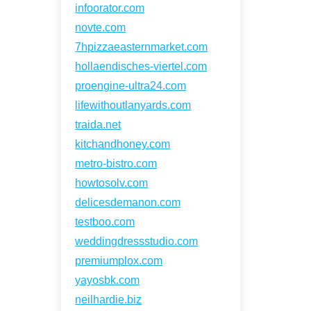
infoorator.com
novte.com
7hpizzaeasternmarket.com
hollaendisches-viertel.com
proengine-ultra24.com
lifewithoutlanyards.com
traida.net
kitchandhoney.com
metro-bistro.com
howtosolv.com
delicesdemanon.com
testboo.com
weddingdressstudio.com
premiumplox.com
yayosbk.com
neilhardie.biz