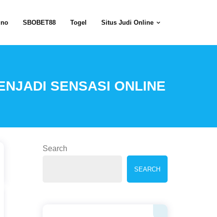
ino
SBOBET88
Togel
Situs Judi Online
ENJADI SENSASI ONLINE
Search
SEARCH