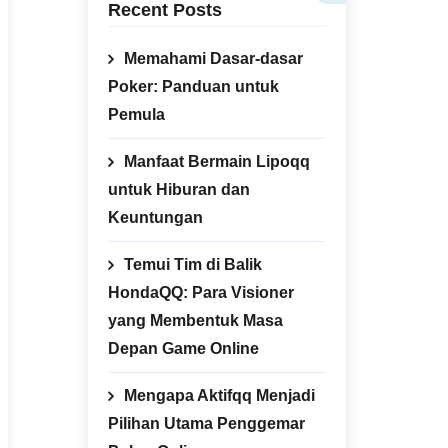
Recent Posts
Memahami Dasar-dasar
Poker: Panduan untuk
Pemula
Manfaat Bermain Lipoqq
untuk Hiburan dan
Keuntungan
Temui Tim di Balik
HondaQQ: Para Visioner
yang Membentuk Masa
Depan Game Online
Mengapa Aktifqq Menjadi
Pilihan Utama Penggemar