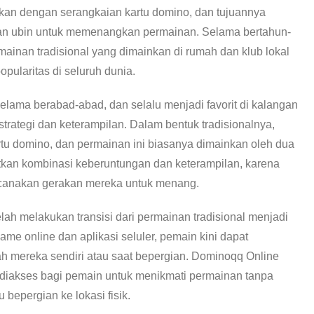
nkan dengan serangkaian kartu domino, dan tujuannya
an ubin untuk memenangkan permainan. Selama bertahun-
ainan tradisional yang dimainkan di rumah dan klub lokal
pularitas di seluruh dunia.
elama berabad-abad, dan selalu menjadi favorit di kalangan
rategi dan keterampilan. Dalam bentuk tradisionalnya,
tu domino, dan permainan ini biasanya dimainkan oleh dua
tkan kombinasi keberuntungan dan keterampilan, karena
canakan gerakan mereka untuk menang.
ah melakukan transisi dari permainan tradisional menjadi
me online dan aplikasi seluler, pemain kini dapat
 mereka sendiri atau saat bepergian. Dominoqq Online
iakses bagi pemain untuk menikmati permainan tanpa
epergian ke lokasi fisik.