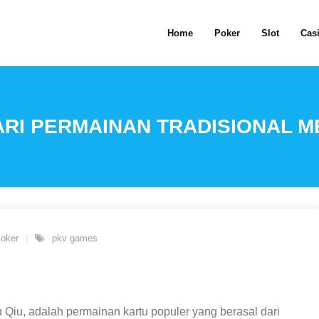
Home
Poker
Slot
Cas
RI PERMAINAN TRADISIONAL M
oker
pkv games
Qiu, adalah permainan kartu populer yang berasal dari