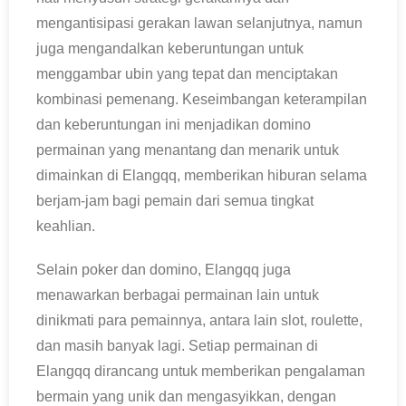
mengantisipasi gerakan lawan selanjutnya, namun
juga mengandalkan keberuntungan untuk
menggambar ubin yang tepat dan menciptakan
kombinasi pemenang. Keseimbangan keterampilan
dan keberuntungan ini menjadikan domino
permainan yang menantang dan menarik untuk
dimainkan di Elangqq, memberikan hiburan selama
berjam-jam bagi pemain dari semua tingkat
keahlian.
Selain poker dan domino, Elangqq juga
menawarkan berbagai permainan lain untuk
dinikmati para pemainnya, antara lain slot, roulette,
dan masih banyak lagi. Setiap permainan di
Elangqq dirancang untuk memberikan pengalaman
bermain yang unik dan mengasyikkan, dengan