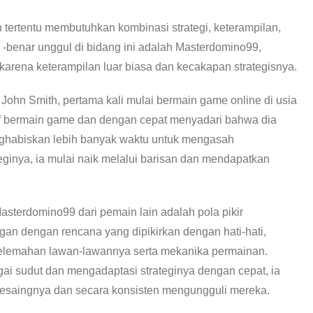
tertentu membutuhkan kombinasi strategi, keterampilan,
 -benar unggul di bidang ini adalah Masterdomino99,
karena keterampilan luar biasa dan kecakapan strategisnya.
ohn Smith, pertama kali mulai bermain game online di usia
itif bermain game dan dengan cepat menyadari bahwa dia
menghabiskan lebih banyak waktu untuk mengasah
inya, ia mulai naik melalui barisan dan mendapatkan
sterdomino99 dari pemain lain adalah pola pikir
ngan dengan rencana yang dipikirkan dengan hati-hati,
lemahan lawan-lawannya serta mekanika permainan.
ai sudut dan mengadaptasi strateginya dengan cepat, ia
 pesaingnya dan secara konsisten mengungguli mereka.