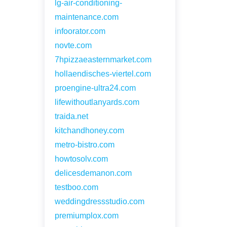
lg-air-conditioning-
maintenance.com
infoorator.com
novte.com
7hpizzaeasternmarket.com
hollaendisches-viertel.com
proengine-ultra24.com
lifewithoutlanyards.com
traida.net
kitchandhoney.com
metro-bistro.com
howtosolv.com
delicesdemanon.com
testboo.com
weddingdressstudio.com
premiumplox.com