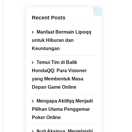
Recent Posts
Manfaat Bermain Lipoqq
untuk Hiburan dan
Keuntungan
Temui Tim di Balik
HondaQQ: Para Visioner
yang Membentuk Masa
Depan Game Online
Mengapa Aktifqq Menjadi
Pilihan Utama Penggemar
Poker Online
Ikuti Aksinya: Menjelajahi