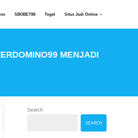
ino
SBOBET88
Togel
Situs Judi Online
TERDOMINO99 MENJADI
Search
SEARCH