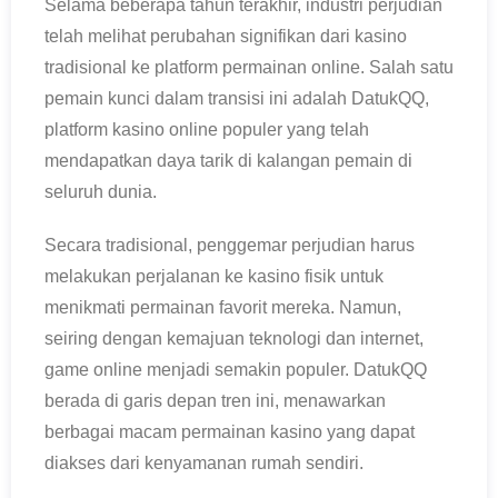
Selama beberapa tahun terakhir, industri perjudian
telah melihat perubahan signifikan dari kasino
tradisional ke platform permainan online. Salah satu
pemain kunci dalam transisi ini adalah DatukQQ,
platform kasino online populer yang telah
mendapatkan daya tarik di kalangan pemain di
seluruh dunia.
Secara tradisional, penggemar perjudian harus
melakukan perjalanan ke kasino fisik untuk
menikmati permainan favorit mereka. Namun,
seiring dengan kemajuan teknologi dan internet,
game online menjadi semakin populer. DatukQQ
berada di garis depan tren ini, menawarkan
berbagai macam permainan kasino yang dapat
diakses dari kenyamanan rumah sendiri.