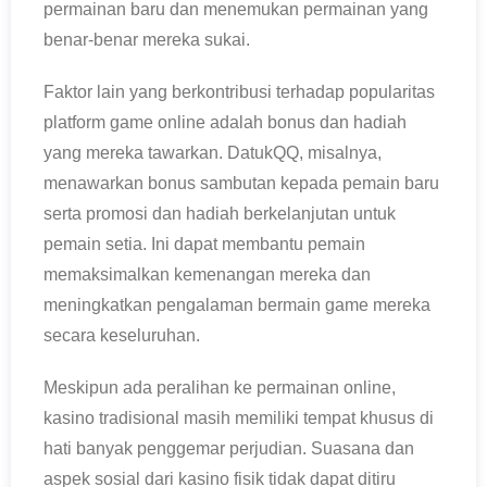
permainan baru dan menemukan permainan yang
benar-benar mereka sukai.
Faktor lain yang berkontribusi terhadap popularitas
platform game online adalah bonus dan hadiah
yang mereka tawarkan. DatukQQ, misalnya,
menawarkan bonus sambutan kepada pemain baru
serta promosi dan hadiah berkelanjutan untuk
pemain setia. Ini dapat membantu pemain
memaksimalkan kemenangan mereka dan
meningkatkan pengalaman bermain game mereka
secara keseluruhan.
Meskipun ada peralihan ke permainan online,
kasino tradisional masih memiliki tempat khusus di
hati banyak penggemar perjudian. Suasana dan
aspek sosial dari kasino fisik tidak dapat ditiru