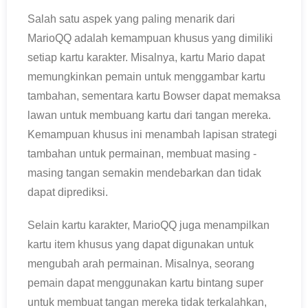
Salah satu aspek yang paling menarik dari
MarioQQ adalah kemampuan khusus yang dimiliki
setiap kartu karakter. Misalnya, kartu Mario dapat
memungkinkan pemain untuk menggambar kartu
tambahan, sementara kartu Bowser dapat memaksa
lawan untuk membuang kartu dari tangan mereka.
Kemampuan khusus ini menambah lapisan strategi
tambahan untuk permainan, membuat masing -
masing tangan semakin mendebarkan dan tidak
dapat diprediksi.
Selain kartu karakter, MarioQQ juga menampilkan
kartu item khusus yang dapat digunakan untuk
mengubah arah permainan. Misalnya, seorang
pemain dapat menggunakan kartu bintang super
untuk membuat tangan mereka tidak terkalahkan,