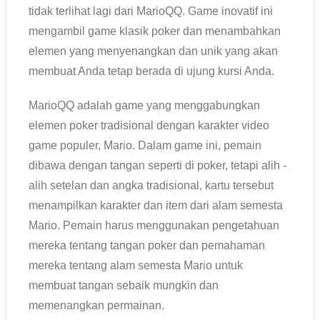
tidak terlihat lagi dari MarioQQ. Game inovatif ini
mengambil game klasik poker dan menambahkan
elemen yang menyenangkan dan unik yang akan
membuat Anda tetap berada di ujung kursi Anda.
MarioQQ adalah game yang menggabungkan
elemen poker tradisional dengan karakter video
game populer, Mario. Dalam game ini, pemain
dibawa dengan tangan seperti di poker, tetapi alih -
alih setelan dan angka tradisional, kartu tersebut
menampilkan karakter dan item dari alam semesta
Mario. Pemain harus menggunakan pengetahuan
mereka tentang tangan poker dan pemahaman
mereka tentang alam semesta Mario untuk
membuat tangan sebaik mungkin dan
memenangkan permainan.