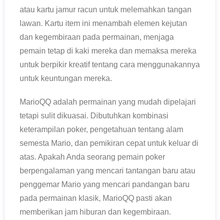
atau kartu jamur racun untuk melemahkan tangan
lawan. Kartu item ini menambah elemen kejutan
dan kegembiraan pada permainan, menjaga
pemain tetap di kaki mereka dan memaksa mereka
untuk berpikir kreatif tentang cara menggunakannya
untuk keuntungan mereka.
MarioQQ adalah permainan yang mudah dipelajari
tetapi sulit dikuasai. Dibutuhkan kombinasi
keterampilan poker, pengetahuan tentang alam
semesta Mario, dan pemikiran cepat untuk keluar di
atas. Apakah Anda seorang pemain poker
berpengalaman yang mencari tantangan baru atau
penggemar Mario yang mencari pandangan baru
pada permainan klasik, MarioQQ pasti akan
memberikan jam hiburan dan kegembiraan.