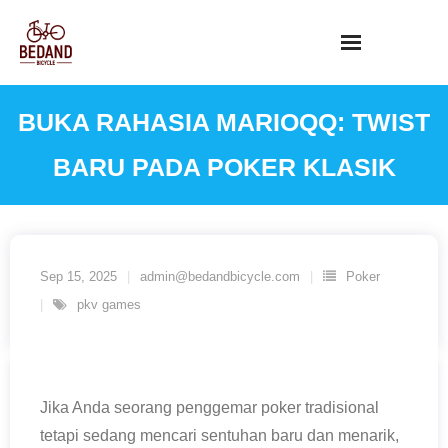
Skip
to
content
BUKA RAHASIA MARIOQQ: TWIST
BARU PADA POKER KLASIK
Sep 15, 2025
admin@bedandbicycle.com
Poker
pkv games
Jika Anda seorang penggemar poker tradisional
tetapi sedang mencari sentuhan baru dan menarik,