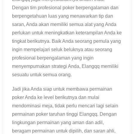
Dengan tim profesional poker berpengalaman dan
berpengetahuan luas yang menawarkan tip dan
saran, Anda akan memiliki semua alat yang Anda
perlukan untuk meningkatkan keterampilan Anda ke
tingkat berikutnya. Baik Anda seorang pemula yang
ingin mempelajari seluk beluknya atau seorang
profesional berpengalaman yang ingin
menyempurnakan strategi Anda, Elangqq memiliki
sesuatu untuk semua orang.
Jadi jika Anda siap untuk membawa permainan
poker Anda ke level berikutnya dan mulai
mendominasi meja, tidak perlu mencari lagi selain
permainan poker taruhan tinggi Elangqq. Dengan
lingkungan permainan yang aman dan adil,
beragam permainan untuk dipilih, dan saran ahli,