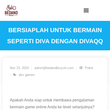
Skip
to
content
BERSIAPLAH UNTUK BERMAIN
SEPERTI DIVA DENGAN DIVAQQ
Nov 23, 2024
admin@bedandbicycle.com
Poker
pkv games
Apakah Anda siap untuk membawa pengalaman
bermain game online Anda ke level selanjutnya?