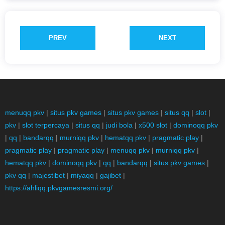
PREV
NEXT
menuqq pkv
|
situs pkv games
|
situs pkv games
|
situs qq
|
slot
|
pkv
|
slot terpercaya
|
situs qq
|
judi bola
|
x500 slot
|
dominoqq pkv
|
qq
|
bandarqq
|
murniqq pkv
|
hematqq pkv
|
pragmatic play
|
pragmatic play
|
pragmatic play
|
menuqq pkv
|
murniqq pkv
|
hematqq pkv
|
dominoqq pkv
|
qq
|
bandarqq
|
situs pkv games
|
pkv qq
|
majestibet
|
miyaqq
|
gajibet
|
https://ahliqq.pkvgamesresmi.org/