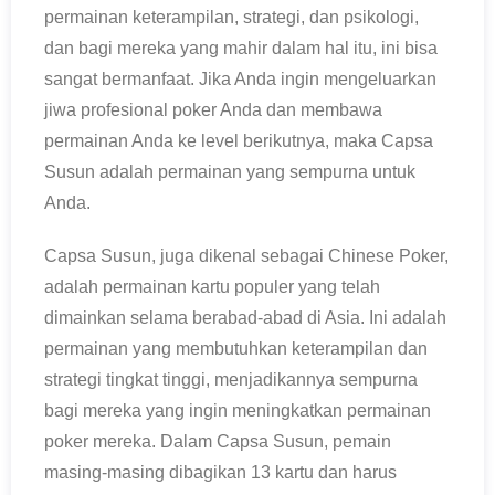
permainan keterampilan, strategi, dan psikologi,
dan bagi mereka yang mahir dalam hal itu, ini bisa
sangat bermanfaat. Jika Anda ingin mengeluarkan
jiwa profesional poker Anda dan membawa
permainan Anda ke level berikutnya, maka Capsa
Susun adalah permainan yang sempurna untuk
Anda.
Capsa Susun, juga dikenal sebagai Chinese Poker,
adalah permainan kartu populer yang telah
dimainkan selama berabad-abad di Asia. Ini adalah
permainan yang membutuhkan keterampilan dan
strategi tingkat tinggi, menjadikannya sempurna
bagi mereka yang ingin meningkatkan permainan
poker mereka. Dalam Capsa Susun, pemain
masing-masing dibagikan 13 kartu dan harus