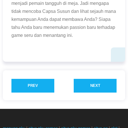
menjadi pemain tangguh di meja. Jadi mengapa
tidak mencoba Capsa Susun dan lihat sejauh mana
kemampuan Anda dapat membawa Anda? Siapa
tahu Anda baru menemukan passion baru terhadap
game seru dan menantang ini.
PREV
NEXT