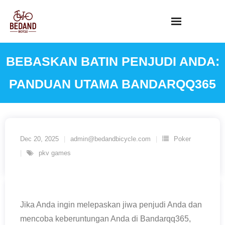
Skip
to
content
BEBASKAN BATIN PENJUDI ANDA:
PANDUAN UTAMA BANDARQQ365
Dec 20, 2025
admin@bedandbicycle.com
Poker
pkv games
Jika Anda ingin melepaskan jiwa penjudi Anda dan
mencoba keberuntungan Anda di Bandarqq365,