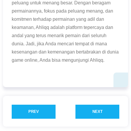
peluang untuk menang besar. Dengan beragam
permainannya, fokus pada peluang menang, dan
komitmen terhadap permainan yang adil dan
keamanan, Ahliqq adalah platform tepercaya dan
andal yang terus menarik pemain dari seluruh
dunia. Jadi, jika Anda mencari tempat di mana
kesenangan dan kemenangan bertabrakan di dunia
game online, Anda bisa mengunjungi Ahliqq.
PREV
NEXT