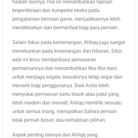
hadiah lainnya. Hal ini menambahkan lapisan
kegembiraan dan kompetisi ekstra pada
pengalaman bermain game, menjadikannya lebih
mendebarkan dan bermanfaat bagi para pemain.
Selain fokus pada kemenangan, Ahliqq juga sangat
menekankan pada kesenangan dan hiburan. Situs
web ini terus memperbarui penawaran
permainannya dan menambahkan fitur-fitur baru
untuk menjaga segala sesuatunya tetap segar dan
menarik bagi penggunanya. Baik Anda lebih
menyukai permainan kartu klasik atau judul yang
lebih modern dan inovatif, Ahliqq memiliki sesuatu
untuk semua orang, memastikan bahwa pemain
tidak pernah bosan atau kehabisan pilihan.
Aspek penting lainnya dari Ahliqq yang